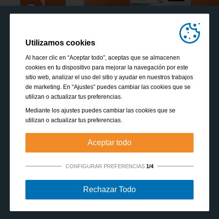
Utilizamos cookies
Al hacer clic en “Aceptar todo”, aceptas que se almacenen
cookies en tu dispositivo para mejorar la navegación por este
sitio web, analizar el uso del sitio y ayudar en nuestros trabajos
de marketing. En “Ajustes” puedes cambiar las cookies que se
utilizan o actualizar tus preferencias.
Mediante los ajustes puedes cambiar las cookies que se
utilizan o actualizar tus preferencias.
Aceptar todo
CONFIGURAR PREFERENCIAS
1/4
Estrictamente necesarias:
Estas cookies son esenciales
Rechazar Todo
para habilitar funciones básicas como la navegación, la
autorización de acceso a contenido seguro y mantener los
VER TODOS LOS FOLLETOS
productos de tu cesta de la compra mientras te encuentras