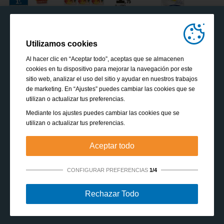
Utilizamos cookies
Al hacer clic en “Aceptar todo”, aceptas que se almacenen
cookies en tu dispositivo para mejorar la navegación por este
sitio web, analizar el uso del sitio y ayudar en nuestros trabajos
de marketing. En “Ajustes” puedes cambiar las cookies que se
utilizan o actualizar tus preferencias.
Mediante los ajustes puedes cambiar las cookies que se
utilizan o actualizar tus preferencias.
Aceptar todo
CONFIGURAR PREFERENCIAS
1/4
Estrictamente necesarias:
Estas cookies son esenciales
Rechazar Todo
para habilitar funciones básicas como la navegación, la
autorización de acceso a contenido seguro y mantener los
VOLVER A WWW-E-LECLERC.ES
productos de tu cesta de la compra mientras te encuentras