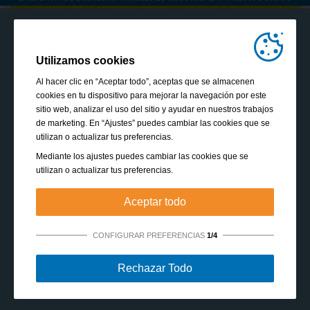
Utilizamos cookies
Al hacer clic en “Aceptar todo”, aceptas que se almacenen
cookies en tu dispositivo para mejorar la navegación por este
sitio web, analizar el uso del sitio y ayudar en nuestros trabajos
de marketing. En “Ajustes” puedes cambiar las cookies que se
utilizan o actualizar tus preferencias.
Mediante los ajustes puedes cambiar las cookies que se
utilizan o actualizar tus preferencias.
Aceptar todo
CONFIGURAR PREFERENCIAS
1/4
Estrictamente necesarias:
Estas cookies son esenciales
Rechazar Todo
para habilitar funciones básicas como la navegación, la
autorización de acceso a contenido seguro y mantener los
VER TODOS LOS FOLLETOS
productos de tu cesta de la compra mientras te encuentras