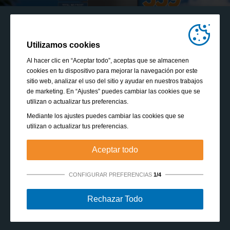
Utilizamos cookies
Al hacer clic en “Aceptar todo”, aceptas que se almacenen
cookies en tu dispositivo para mejorar la navegación por este
sitio web, analizar el uso del sitio y ayudar en nuestros trabajos
de marketing. En “Ajustes” puedes cambiar las cookies que se
utilizan o actualizar tus preferencias.
Mediante los ajustes puedes cambiar las cookies que se
utilizan o actualizar tus preferencias.
Aceptar todo
CONFIGURAR PREFERENCIAS
1/4
Estrictamente necesarias:
Estas cookies son esenciales
Rechazar Todo
para habilitar funciones básicas como la navegación, la
autorización de acceso a contenido seguro y mantener los
VOLVER A WWW-E-LECLERC.ES
productos de tu cesta de la compra mientras te encuentras