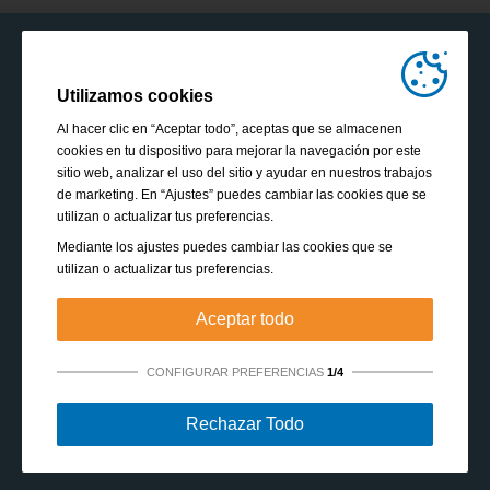
Utilizamos cookies
Al hacer clic en “Aceptar todo”, aceptas que se almacenen
cookies en tu dispositivo para mejorar la navegación por este
sitio web, analizar el uso del sitio y ayudar en nuestros trabajos
de marketing. En “Ajustes” puedes cambiar las cookies que se
utilizan o actualizar tus preferencias.
Mediante los ajustes puedes cambiar las cookies que se
utilizan o actualizar tus preferencias.
Aceptar todo
CONFIGURAR PREFERENCIAS
1/4
Estrictamente necesarias:
Estas cookies son esenciales
Rechazar Todo
para habilitar funciones básicas como la navegación, la
autorización de acceso a contenido seguro y mantener los
productos de tu cesta de la compra mientras te encuentras